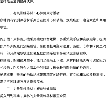
選擇最合適的健身伙伴。
一、有氧訓練器材：心肺健康守護者
康林的有氧訓練器材系列旨在提升心肺功能、燃燒脂肪，適合家庭和商用
環境。
跑步機：康林跑步機采用強勁靜音電機、多重減震系統和寬敞跑帶，提供
如戶外奔跑般的流暢體驗。智能面板可顯示速度、距離、心率和卡路里消
耗，部分高端型號還配備互動娛樂系統和多種預設訓練程序。
橢圓機：對關節沖擊小，能同步鍛煉上下肢。康林橢圓機具有可調節阻力
和步幅，以及符合人體工學的設計，確保長時間鍛煉的舒適性。
動感單車：堅固的飛輪結構帶來穩定的騎行感。直立式和臥式多種選擇，
滿足不同訓練強度與康復需求。
二、力量訓練器材：塑造強健體魄
從入門到專業，康林的力量訓練器材覆蓋全面。