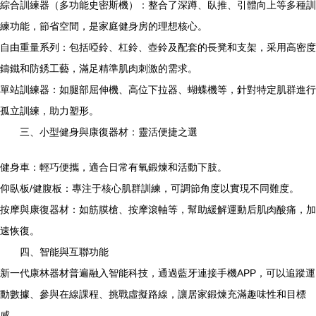
綜合訓練器（多功能史密斯機）：整合了深蹲、臥推、引體向上等多種訓
練功能，節省空間，是家庭健身房的理想核心。
自由重量系列：包括啞鈴、杠鈴、壺鈴及配套的長凳和支架，采用高密度
鑄鐵和防銹工藝，滿足精準肌肉刺激的需求。
單站訓練器：如腿部屈伸機、高位下拉器、蝴蝶機等，針對特定肌群進行
孤立訓練，助力塑形。
三、小型健身與康復器材：靈活便捷之選
健身車：輕巧便攜，適合日常有氧鍛煉和活動下肢。
仰臥板/健腹板：專注于核心肌群訓練，可調節角度以實現不同難度。
按摩與康復器材：如筋膜槍、按摩滾軸等，幫助緩解運動后肌肉酸痛，加
速恢復。
四、智能與互聯功能
新一代康林器材普遍融入智能科技，通過藍牙連接手機APP，可以追蹤運
動數據、參與在線課程、挑戰虛擬路線，讓居家鍛煉充滿趣味性和目標
感。