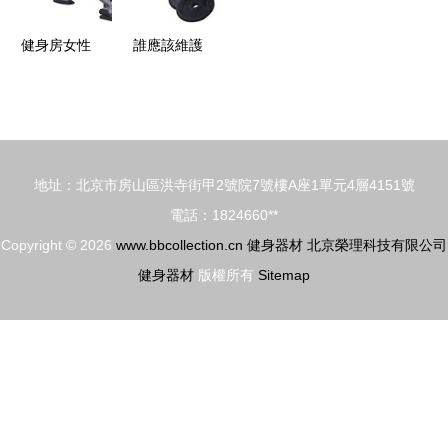
健身房女性
誰應該維護
常用健身器
社區的健身
械詳細圖解
器材
地址：北京市房山區洪寺街甲2號院7號樓A座1單元4層4151號
電話：1824660**
Copyright © 2026
www.bbcollection.cn
健身器材
北京榮理科技有限公司
健身器材
版權所有
Sitemap