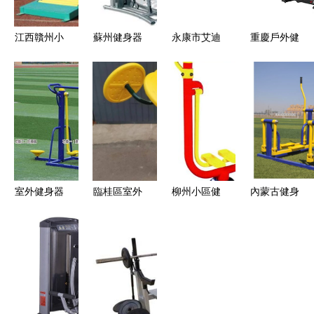
江西贛州小
蘇州健身器
永康市艾迪
重慶戶外健
區健身器材
材產業 從
工貿 多元
身器材 維
價格解析
批發到廠家
健身器材產
爾健身器材
社區公園
的全面解析
品一覽，打
健身器材
DC251太極
造家庭與商
輪助力老年
用健身新體
健康
驗
室外健身器
臨桂區室外
柳州小區健
內蒙古健身
材價格與選
健身器材全
身器材優選
器材 品質
購指南 雙
解析 安全
宏勵廠家的
保障，價格
人坐蹬器與
健身知多點
優質規格與
透明之選
兩聯單杠圖
價格詳解
片解析