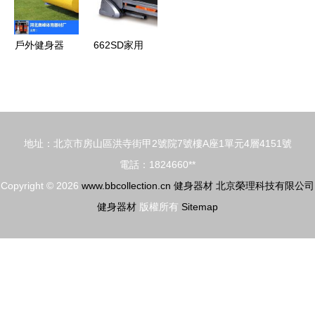
握力器專利
析
產品廠家直
戶外健身器
662SD家用
銷健身器材
材現貨銷售
跑步機 小
產品圖片由
指南 如何
巧智能，家
東莞市康星
選擇值得信
庭健身的理
運動用品公
賴的生產廠
想選擇
司生產提
地址：北京市房山區洪寺街甲2號院7號樓A座1單元4層4151號
家
供-
電話：1824660**
Copyright © 2026
www.bbcollection.cn
健身器材
北京榮理科技有限公司
健身器材
版權所有
Sitemap