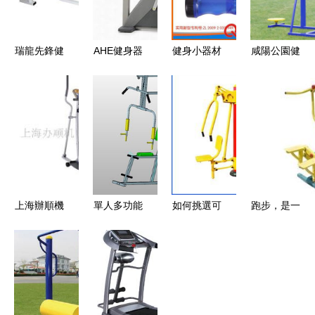
瑞龍先鋒健
AHE健身器
健身小器材
咸陽公園健
身器械加盟
材 打造你
系列 健身
身器械,老
健康藍海中
的全能家庭
電子計數卡
年人健身器
的財富新機
健身房
路里握力器
材,廣場健
遇
塑料柄握力
身器材廠
器專利產品
家,
廠家直銷健
身器材圖
上海辦順機
單人多功能
如何挑選可
跑步，是一
片|健身小
電科技 非
健身器材
靠的組合健
種無法模仿
器材系列
傳統健身器
3D設計 融
身用品批發
的飄逸（小
健身電子計
材的多維探
合CAD圖與
廠家？優質
眾視角?廣
數卡路里握
索與服務生
ProE三維
貨源與供應
告??健身裝
力器塑料柄
態建設
圖的技術解
信息全解析
備精選篇）